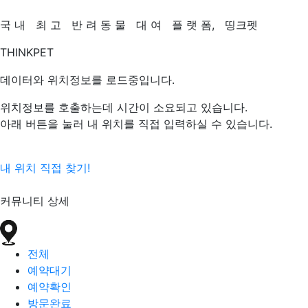
국
내
최
고
반
려
동
물
대
여
플
랫
폼,
띵크펫
THINKPET
데이터와 위치정보를 로드중입니다.
위치정보를 호출하는데 시간이 소요되고 있습니다.
아래 버튼을 눌러 내 위치를 직접 입력하실 수 있습니다.
내 위치 직접 찾기!
커뮤니티 상세
전체
예약대기
예약확인
방문완료