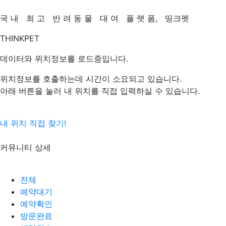
국
내
최
고
반
려
동
물
대
여
플
랫
폼,
띵크펫
THINKPET
데이터와 위치정보를 로드중입니다.
위치정보를 호출하는데 시간이 소요되고 있습니다.
아래 버튼을 눌러 내 위치를 직접 입력하실 수 있습니다.
내 위치 직접 찾기!
커뮤니티 상세
전체
예약대기
예약확인
방문완료