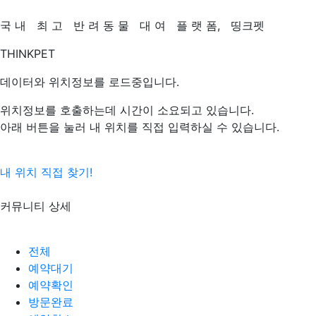
국
내
최
고
반
려
동
물
대
여
플
랫
폼,
띵크펫
THINKPET
데이터와 위치정보를 로드중입니다.
위치정보를 호출하는데 시간이 소요되고 있습니다.
아래 버튼을 눌러 내 위치를 직접 입력하실 수 있습니다.
내 위치 직접 찾기!
커뮤니티 상세
전체
예약대기
예약확인
방문완료