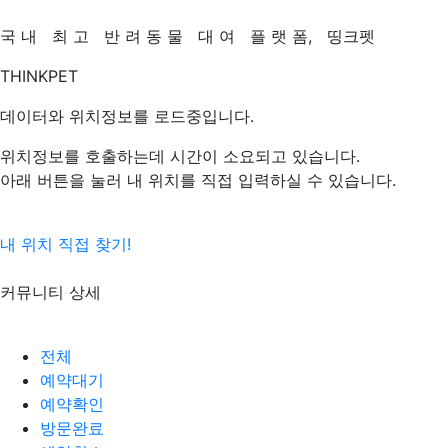
국
내
최
고
반
려
동
물
대
여
플
랫
폼,
띵크펫
THINKPET
데이터와 위치정보를 로드중입니다.
위치정보를 호출하는데 시간이 소요되고 있습니다.
아래 버튼을 눌러 내 위치를 직접 입력하실 수 있습니다.
내 위치 직접 찾기!
커뮤니티 상세
전체
예약대기
예약확인
방문완료