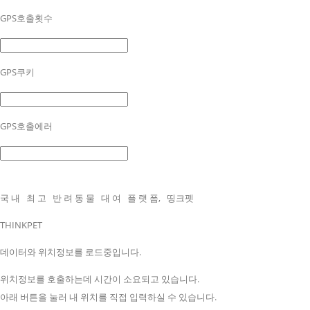
GPS호출횟수
GPS쿠키
GPS호출에러
국
내
최
고
반
려
동
물
대
여
플
랫
폼,
띵크펫
THINKPET
데이터와 위치정보를 로드중입니다.
위치정보를 호출하는데 시간이 소요되고 있습니다.
아래 버튼을 눌러 내 위치를 직접 입력하실 수 있습니다.