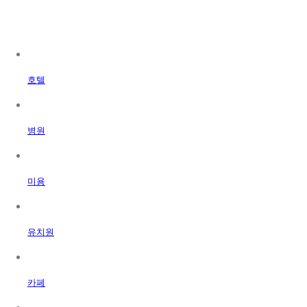
호텔
병원
미용
유치원
카페