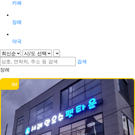
카페
장례
약국
검색
장례
0