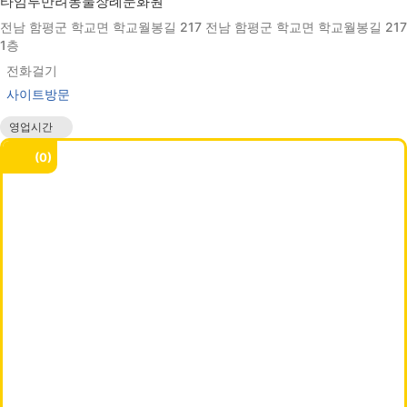
타임투반려동물장례문화원
전남 함평군 학교면 학교월봉길 217 전남 함평군 학교면 학교월봉길 217
1층
전화걸기
사이트방문
영업시간
매일 00:00 - 24:00
0