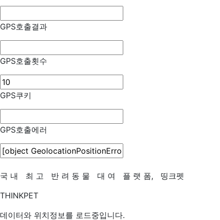
GPS호출결과
GPS호출횟수
GPS쿠키
GPS호출에러
국
내
최
고
반
려
동
물
대
여
플
랫
폼,
띵크펫
THINKPET
데이터와 위치정보를 로드중입니다.