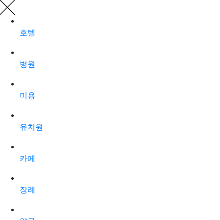
호텔
병원
미용
유치원
카페
장례