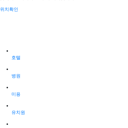
위치확인
호텔
병원
미용
유치원