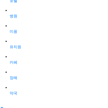
호텔
병원
미용
유치원
카페
장례
약국