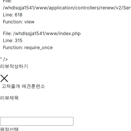
File:
/whdlsqja1541/www/application/controllers/renew/v2/Ser
Line: 618
Function: view
File: /whdlsqja1541/www/index.php
Line: 315
Function: require_once
" />
리뷰작성하기
고쳐줄개 애견훈련소
리뷰제목
평점선택