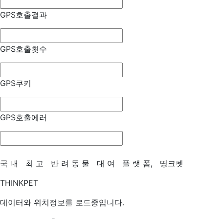
GPS호출결과
GPS호출횟수
GPS쿠키
GPS호출에러
국
내
최
고
반
려
동
물
대
여
플
랫
폼,
띵크펫
THINKPET
데이터와 위치정보를 로드중입니다.