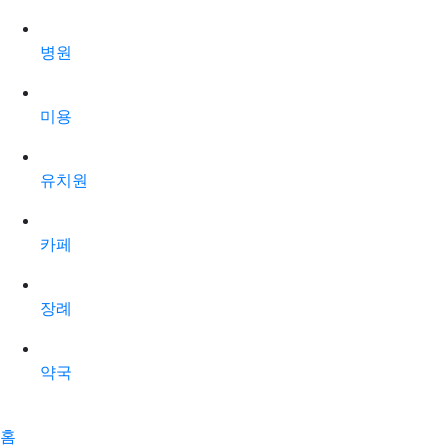
병원
미용
유치원
카페
장례
약국
홈