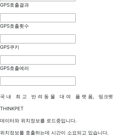
GPS호출결과
GPS호출횟수
GPS쿠키
GPS호출에러
국
내
최
고
반
려
동
물
대
여
플
랫
폼,
띵크펫
THINKPET
데이터와 위치정보를 로드중입니다.
위치정보를 호출하는데 시간이 소요되고 있습니다.