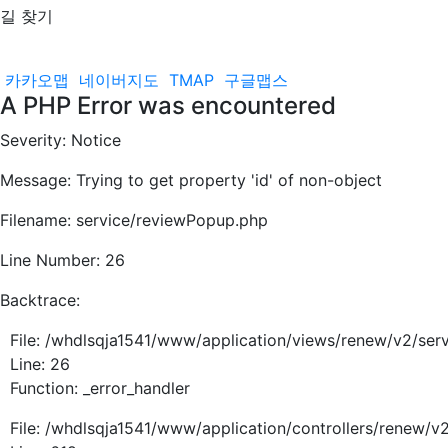
길 찾기
카카오맵
네이버지도
TMAP
구글맵스
A PHP Error was encountered
Severity: Notice
Message: Trying to get property 'id' of non-object
Filename: service/reviewPopup.php
Line Number: 26
Backtrace:
File: /whdlsqja1541/www/application/views/renew/v2/ser
Line: 26
Function: _error_handler
File: /whdlsqja1541/www/application/controllers/renew/v