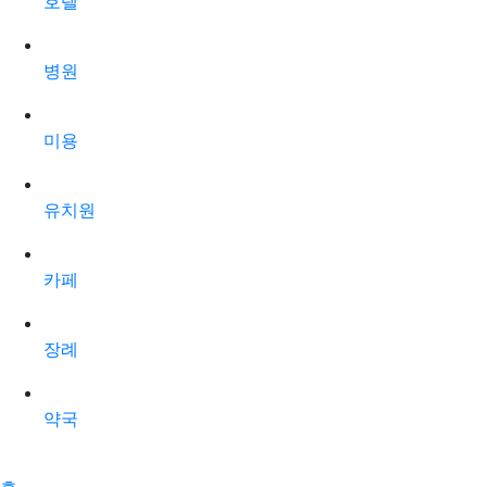
호텔
병원
미용
유치원
카페
장례
약국