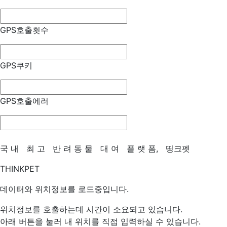
GPS호출횟수
GPS쿠키
GPS호출에러
국
내
최
고
반
려
동
물
대
여
플
랫
폼,
띵크펫
THINKPET
데이터와 위치정보를 로드중입니다.
위치정보를 호출하는데 시간이 소요되고 있습니다.
아래 버튼을 눌러 내 위치를 직접 입력하실 수 있습니다.