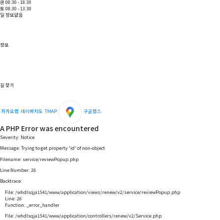
금 08:30 - 18:30
토 08:30 - 13:30
일 정보없음
정보
길 찾기
카카오맵
네이버지도
TMAP
구글맵스
A PHP Error was encountered
Severity: Notice
Message: Trying to get property 'id' of non-object
Filename: service/reviewPopup.php
Line Number: 26
Backtrace:
File: /whdlsqja1541/www/application/views/renew/v2/service/reviewPopup.php
Line: 26
Function: _error_handler
File: /whdlsqja1541/www/application/controllers/renew/v2/Service.php