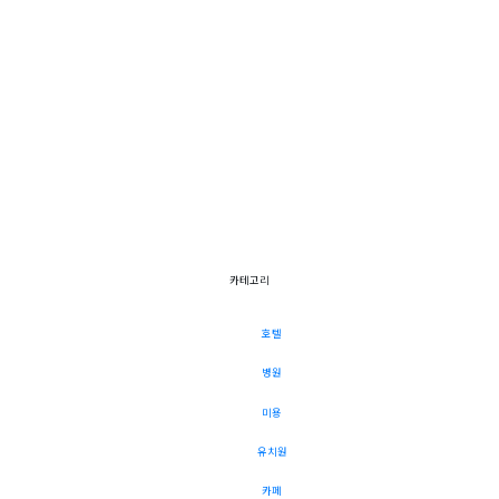
카테고리
호텔
병원
미용
유치원
카페