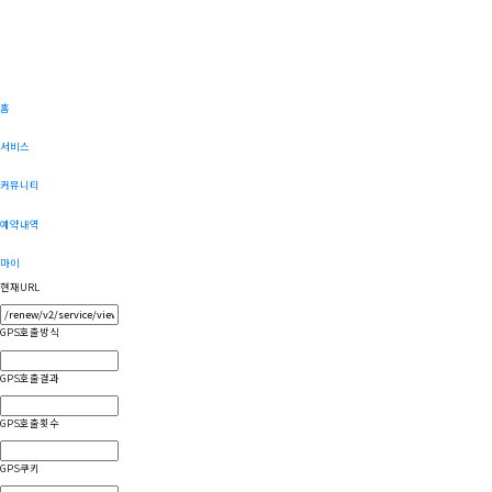
홈
서비스
커뮤니티
예약내역
마이
현재URL
GPS호출방식
GPS호출결과
GPS호출횟수
GPS쿠키