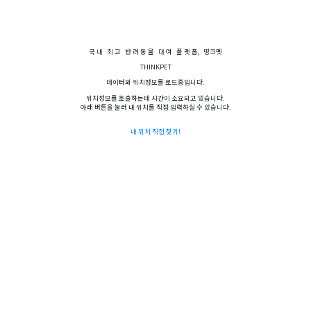
국
내
최
고
반
려
동
물
대
여
플
랫
폼,
띵크펫
THINKPET
데이터와 위치정보를 로드중입니다.
위치정보를 호출하는데 시간이 소요되고 있습니다.
아래 버튼을 눌러 내 위치를 직접 입력하실 수 있습니다.
내 위치 직접 찾기!