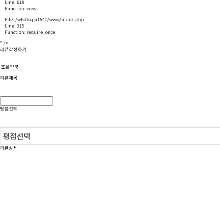
Line: 618
Function: view
File: /whdlsqja1541/www/index.php
Line: 315
Function: require_once
" />
리뷰작성하기
조은약국
리뷰제목
평점선택
평점선택
리뷰상세
리뷰사진