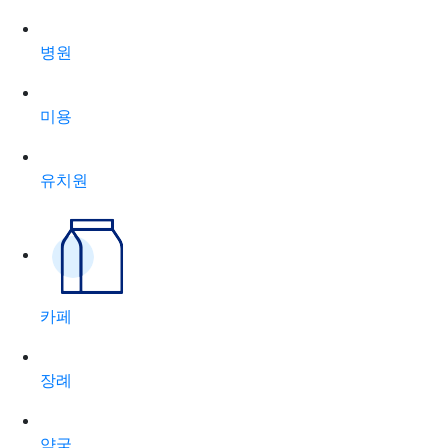
병원
미용
유치원
카페
장례
약국