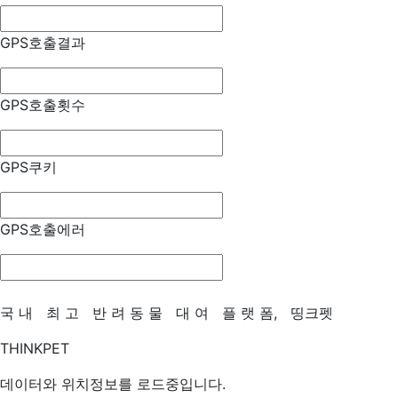
GPS호출결과
GPS호출횟수
GPS쿠키
GPS호출에러
국
내
최
고
반
려
동
물
대
여
플
랫
폼,
띵크펫
THINKPET
데이터와 위치정보를 로드중입니다.