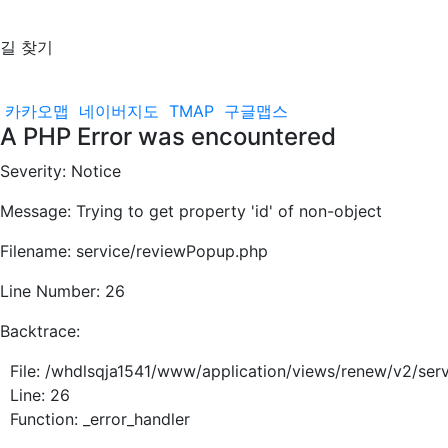
길 찾기
카카오맵
네이버지도
TMAP
구글맵스
A PHP Error was encountered
Severity: Notice
Message: Trying to get property 'id' of non-object
Filename: service/reviewPopup.php
Line Number: 26
Backtrace:
File: /whdlsqja1541/www/application/views/renew/v2/ser
Line: 26
Function: _error_handler