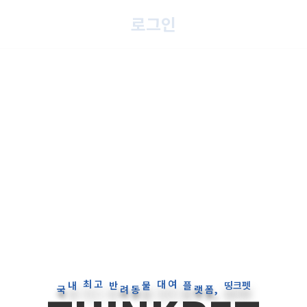
로그인
반
려
플
랫
고
여
국
동
폼,
최
대
내
물
띵크펫