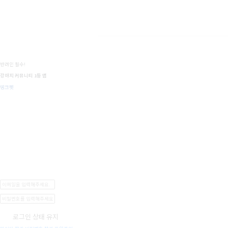
반려인 필수!
강아지 커뮤니티 1등 앱
띵크펫
로그인 상태 유지