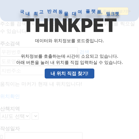
내 위치 직접 검색
국
동
폼,
내
물
띵크펫
내 주변 시설보기!
려
랫
최
대
반
플
고
여
THINKPET
주소를 검색하시거나 지도를 직접 움직여서 내 위치를 찍으실
수 있습니다.
데이터와 위치정보를 로드중입니다.
주소검색
검색
위치정보를 호출하는데 시간이 소요되고 있습니다.
아래 버튼을 눌러 내 위치를 직접 입력하실 수 있습니다.
내 위치 직접 찾기!
움직이는 마커가 현재 내 위치입니다!
위치확인
산책지역
작성일자