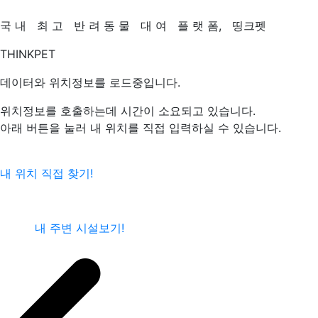
국
내
최
고
반
려
동
물
대
여
플
랫
폼,
띵크펫
THINKPET
데이터와 위치정보를 로드중입니다.
위치정보를 호출하는데 시간이 소요되고 있습니다.
아래 버튼을 눌러 내 위치를 직접 입력하실 수 있습니다.
내 위치 직접 찾기!
내 주변 시설보기!