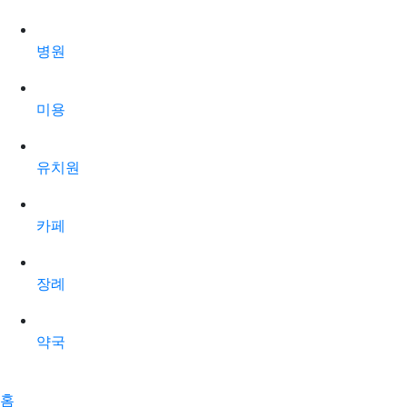
병원
미용
유치원
카페
장례
약국
홈