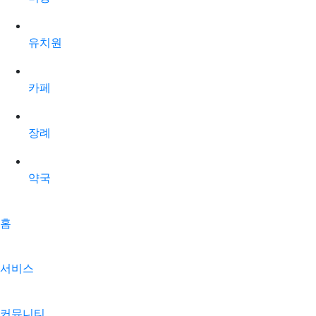
유치원
카페
장례
약국
홈
서비스
커뮤니티