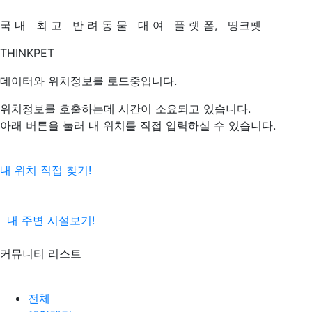
국
내
최
고
반
려
동
물
대
여
플
랫
폼,
띵크펫
THINKPET
데이터와 위치정보를 로드중입니다.
위치정보를 호출하는데 시간이 소요되고 있습니다.
아래 버튼을 눌러 내 위치를 직접 입력하실 수 있습니다.
내 위치 직접 찾기!
내 주변 시설보기!
커뮤니티 리스트
전체