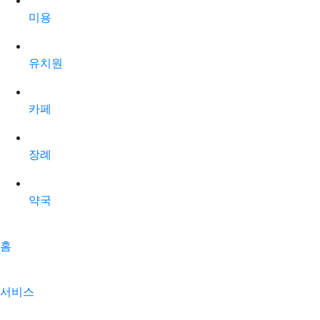
미용
유치원
카페
장례
약국
홈
서비스