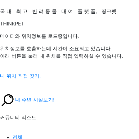
국
내
최
고
반
려
동
물
대
여
플
랫
폼,
띵크펫
THINKPET
데이터와 위치정보를 로드중입니다.
위치정보를 호출하는데 시간이 소요되고 있습니다.
아래 버튼을 눌러 내 위치를 직접 입력하실 수 있습니다.
내 위치 직접 찾기!
내 주변 시설보기!
커뮤니티 리스트
전체